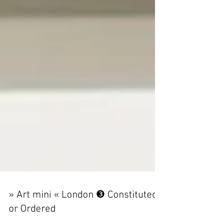
» Art mini « London ❸ Constituted