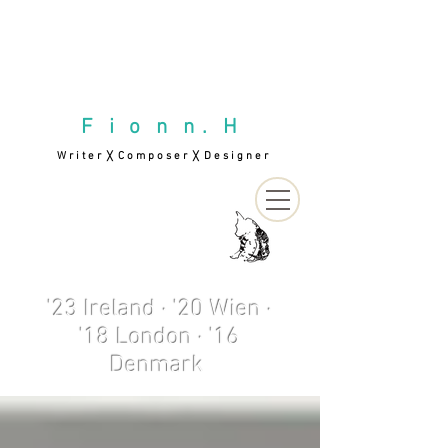
F i o n n . H
W r i t e r
C o m p o s e r
D e s i g n e r
╳
╳
'23 Ireland · '20 Wien ·
'18 London · '16
Denmark