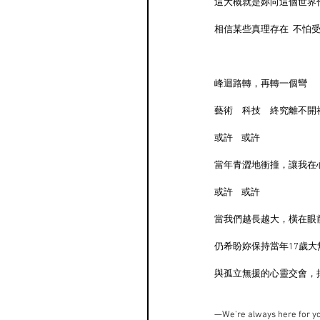
這大概就是妳向這個世界
相信某些真理存在  不怕
峰迴路轉，再轉一個彎
藝術　科技　終究離不開
或許    或許
當年青澀地衝撞，讓我在
或許    或許
當我們越長越大，橫在眼
仍希盼妳保持當年17歲大
與孤立無援的心靈交會，
—We're always here for yo