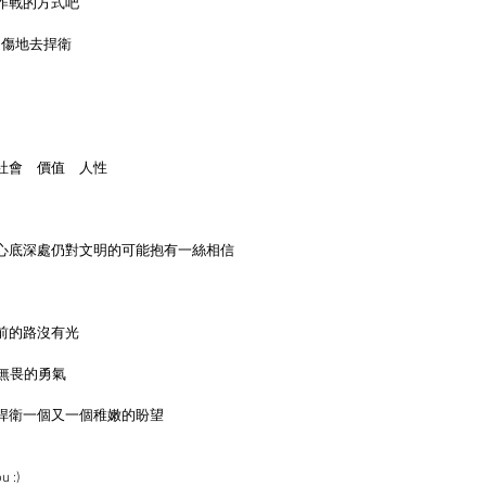
作戰的方式吧
受傷地去捍衛
社會　價值　人性
心底深處仍對文明的可能抱有一絲相信
前的路沒有光
無畏的勇氣 
捍衛一個又一個稚嫩的盼望
u :)