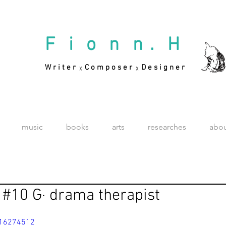
F i o n n . H
W r i t e r
C o m p o s e r
D e s i g n e r
╳
╳
music
books
arts
researches
abo
s #10 G· drama therapist
216274512