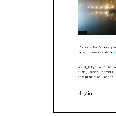
Thanks to Ko Pan KUO (Ta
Let your own light shine
: 
T
visual_Tokyo. Taipei. Aalb
audio_Odense, Denmark
post-production_London, 