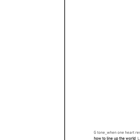
G tone_when one heart res
how to line up the world
_L