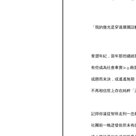
「我的微光是穿過層層誤
青澀年紀，當年那些纏繞
有些成為社會事實(e.g.
或懸而未決，或遙遙無期
不再相信世上存在純粹「
記得你遠從智班走到一忠
社團前一晚迸發前所未有