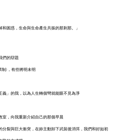
解和困惑，生命與生命產生共振的那剎那。」
我們的辯題
兩票制)，有些將明未明
正義」的我，以為人生轉個彎就能眼不見為淨
教室，向我重新介紹自己的那個早晨
的分裂與巨大衝突，在妳主動卸下武裝後消弭，我們和好如初