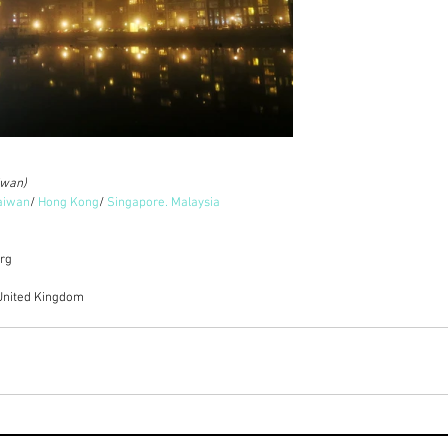
iwan)
aiwan
/ 
Hong Kong
/ 
Singapore. Malaysia
org
United Kingdom