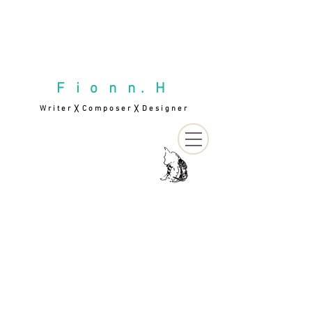
F i o n n . H
W r i t e r
C o m p o s e r
D e s i g n e r
╳
╳